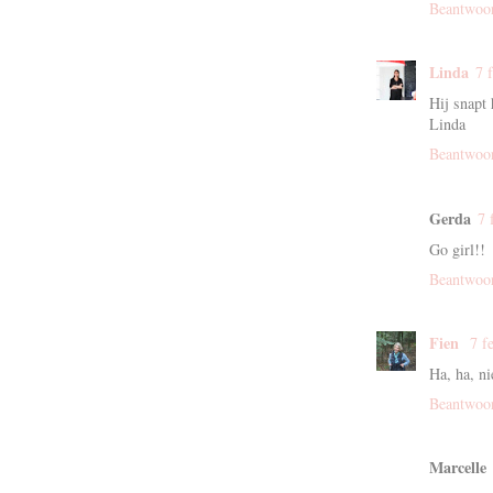
Beantwoo
Linda
7 
Hij snapt 
Linda
Beantwoo
Gerda
7 
Go girl!!
Beantwoo
Fien
7 f
Ha, ha, ni
Beantwoo
Marcelle