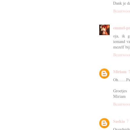
Dank je da
Beantwoo
emmel-pr
oja, ik 
iemand va
mezelf bij
Beantwoo
Miriam
Oh.......Pa
Groetjes
Miriam
Beantwoo
Saskia
7
Overduide