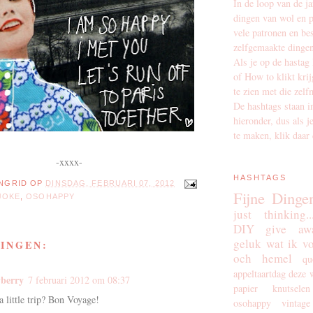
In de loop van de j
dingen van wol en p
vele patronen en be
zelfgemaakte dingen
Als je op de hastag
of How to klikt krij
te zien met die zelf
De hashtags staan i
hieronder, dus als j
te maken, klik daar 
-xxxx-
HASHTAGS
INGRID
OP
DINSDAG, FEBRUARI 07, 2012
Fijne Dinge
JOKE
,
OSOHAPPY
just thinking..
DIY
give aw
geluk
wat ik v
INGEN:
och hemel
qu
appeltaartdag
deze 
yberry
7 februari 2012 om 08:37
papier
knutselen
 little trip? Bon Voyage!
osohappy
vintage