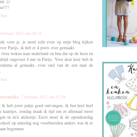
int :))
a!!!!
rden
 februari 2012 om 10:16
uk voor je. je moet echt even op mijn blog kijken
over Parijs, ik heb er 4 posts over gemaakt.
r twee weken naar nederland en ben dat op de heen en
ltijd ongeveer 4 uur in Parijs. Voor deze keer heb ik
gramma al gemaakt, even snel van de een naar de
.
rden
utsemieke
7 februari 2012 om 11:38
, ik heb jouw pakje goed ontvangen, ik ben heel heel
de kaartjes, zondag maak ik tijd om ze allemaal mooi
gen in m'n ateliertje. Eerst moet ik de opendeurdag
school op zaterdag nog voorbereiden anders was ik er
 aan begonnen.