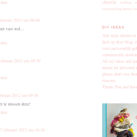
cheerful
rden
wolken
o
verzameling
hurray
hu
februari 2012 om 08:44
DIY IDEAS
het vast wel...
Alle mijn ideeën en
deel op deze blog, z
rden
voor persoonlijk ge
commerciële doelei
februari 2012 om 09:30
All my ideas and pa
meant for personal 
please don't use th
rden
reasons.
Thank You and have
ebruari 2012 om 09:56
et te missen deze!
rden
7 februari 2012 om 10:10