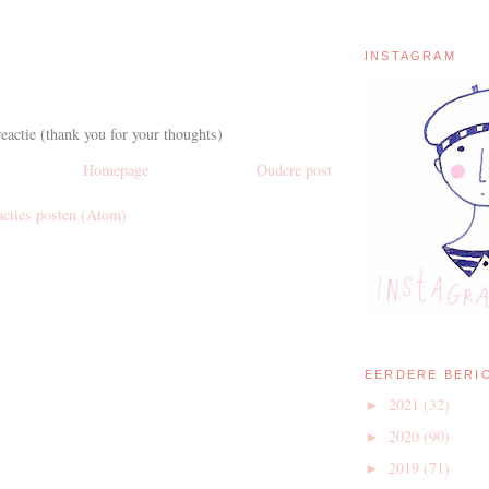
INSTAGRAM
eactie (thank you for your thoughts)
Homepage
Oudere post
acties posten (Atom)
EERDERE BERI
2021
(32)
►
2020
(90)
►
2019
(71)
►