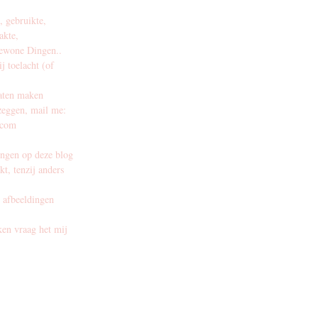
, gebruikte,
akte,
 gewone Dingen..
j toelacht (of
laten maken
zeggen, mail me:
.com
ningen op deze blog
t, tenzij anders
 afbeeldingen
ken vraag het mij