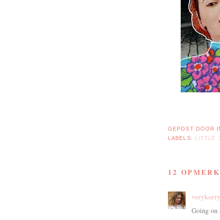
GEPOST DOOR
LABELS:
LITTLE 
12 OPMERK
verykerr
Going on a