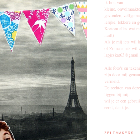
ik hou van
kleine, onvolmaakte
gevonden, zelfgema
lelijke, lekkere en
Kortom alles wat mi
huilt)
Als je mij iets wil 
of Zomaar iets wil 
lapjeskat63@gmail
Alle foto's en teke
zijn door mij gemaak
vermeld.
De rechten van deze
liggen bij mij,
wil je er een gebrui
eerst, dank je.
ZELFMAKERS