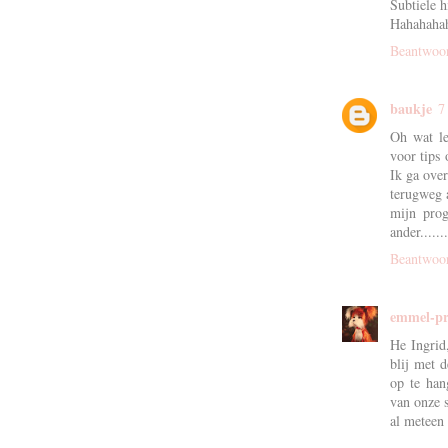
Subtiele h
Hahahahah
Beantwoo
baukje
7
Oh wat le
voor tips 
Ik ga ove
terugweg a
mijn pro
ander.......
Beantwoo
emmel-pr
He Ingrid
blij met 
op te han
van onze 
al meteen