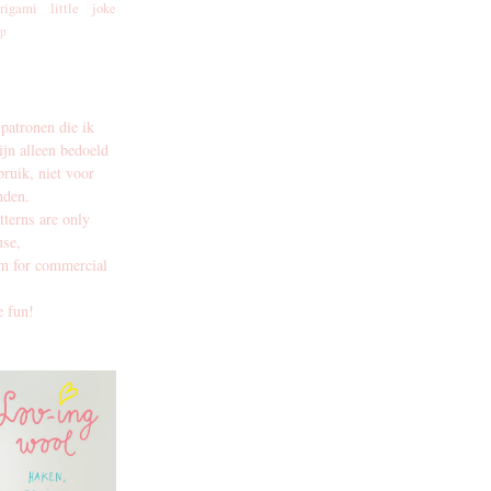
rigami
little joke
p
 patronen die ik
ijn alleen bedoeld
bruik, niet voor
nden.
tterns are only
use,
em for commercial
 fun!