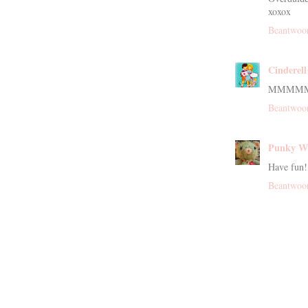
xoxox
Beantwoo
Cinderel
MMMMMMMh
Beantwoo
Punky W
Have fun! 
Beantwoo