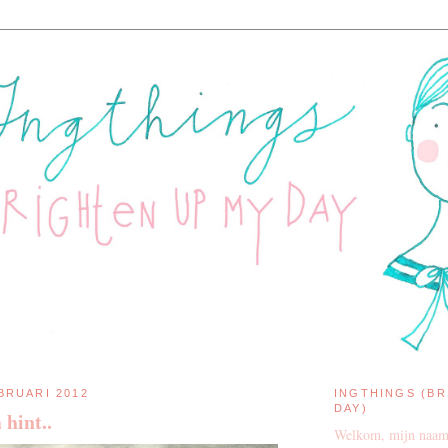
BRUARI 2012
INGTHINGS (BR
DAY)
hint..
Welkom, mijn naam 