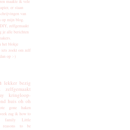
aren maakte ik vele
apier, er staan
schrijvingen van
 op mijn blog.
 DIY, zelfgemaakt
g je alle berichten
makers.
n het blokje
e iets zoekt om zelf
dan op :-)
n
lekker bezig
.
zelfgemaakt
ay
kringloop-
ond
huis
oh oh
ote
gone
haken
week zag ik
how to
family Little
reasons to be