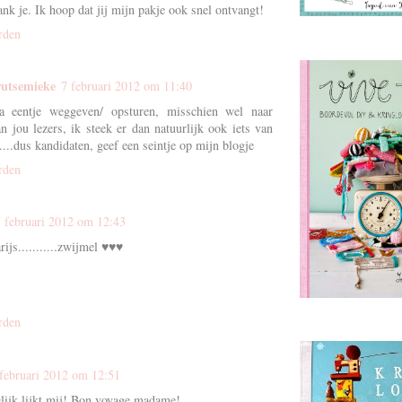
nk je. Ik hoop dat jij mijn pakje ook snel ontvangt!
rden
utsemieke
7 februari 2012 om 11:40
ga eentje weggeven/ opsturen, misschien wel naar
n jou lezers, ik steek er dan natuurlijk ook iets van
....dus kandidaten, geef een seintje op mijn blogje
rden
7 februari 2012 om 12:43
rijs...........zwijmel ♥♥♥
rden
 februari 2012 om 12:51
lijk lijkt mij! Bon voyage madame!