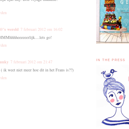
rden
l@'s wereld
7 februari 2012 om 16:02
hhheeeeeerlijk....lets go!
rden
IN THE PRESS
unky
7 februari 2012 om 21:47
( ik weet niet meer hoe dit in het Frans is??)
rden